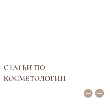
Инъекции Мелсмон
Как прохо
(Melsmon)
гинеколог
“Перфект
Мелсмон — ответ на вечный вопрос:
Гинекологически
где же мне взять сил для ежедневной
важнейшим мето
работы? В мире где так Много
поддержания же
«вызовов» и так мало «лифтов»,
Каждая взросла
вопросы…
независимо от в
Подробнее
Подробнее
разумно подходи
регулярно пос
СТАТЬИ ПО
КОСМЕТОЛОГИИ