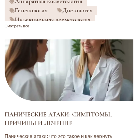
Аппаратная косметология
Гинекология
Диетология
Инъекционная косметология
Смотреть все
Карбокситерапия
Лазерная шлифовка
Лазерная эпиляция
Лазерное омоложение
Массаж
Микроигольчатый RF-лифтинг
Удаление сосудов и пигментов
Фотодинамическая терапия
Экзосомы
Эндокринология
Эндосфера
ПАНИЧЕСКИЕ АТАКИ: СИМПТОМЫ,
ПРИЧИНЫ И ЛЕЧЕНИЕ
Панические атаки: что это такое и как вернуть