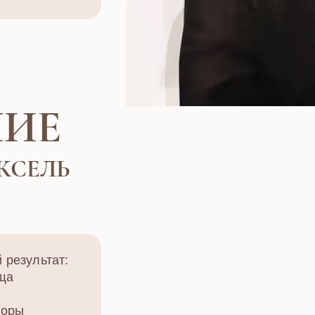
ИЕ
КСЕЛЬ
 результат:
ища
лоры