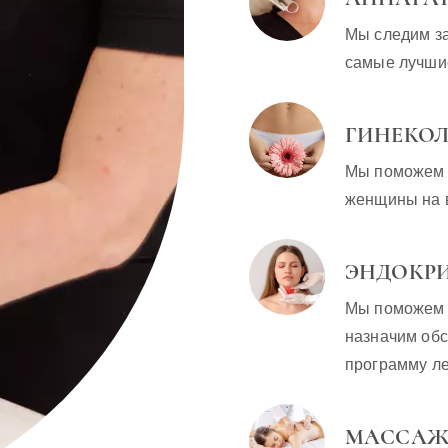
Мы следим з
самые лучши
ГИНЕКО
Мы поможем п
женщины на в
ЭНДОКР
Мы поможем 
назначим об
программу л
МАССА