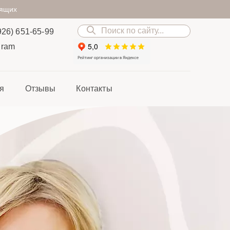
дящих
926) 651-65-99
gram
я
Отзывы
Контакты