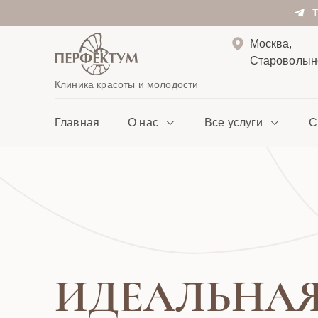
Москва,
Староволынс
Клиника красоты и молодости
Главная
О нас
Все услуги
С
ИДЕАЛЬНА