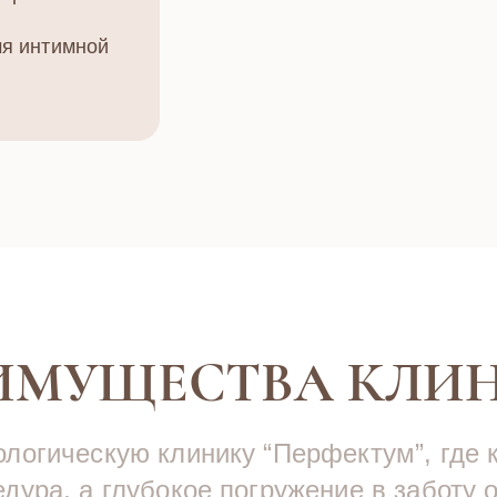
мя интимной
ИМУЩЕСТВА КЛИ
логическую клинику “Перфектум”, где к
дура, а глубокое погружение в заботу 