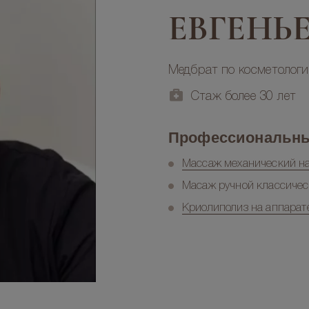
ЕВГЕНЬ
Медбрат по косметолог
Стаж более 30 лет
Профессиональн
Массаж механический на
Масаж ручной классиче
Криолиполиз на аппарате