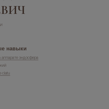
ЕВИЧ
ии
ые навыки
 аппарате эндосфера
ский
 clatu