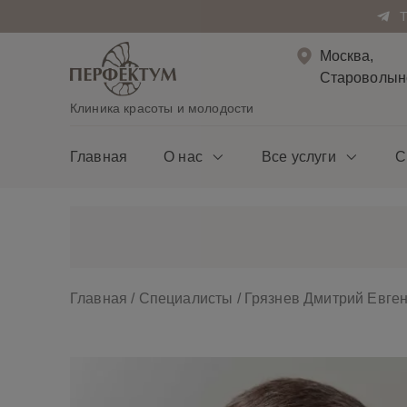
Москва,
Староволынс
Клиника красоты и молодости
Главная
О нас
Все услуги
С
Главная
/
Специалисты
/
Грязнев Дмитрий Евге