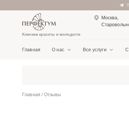
Москва,
Староволынс
Клиника красоты и молодости
Главная
О нас
Все услуги
С
Главная
/
Отзывы