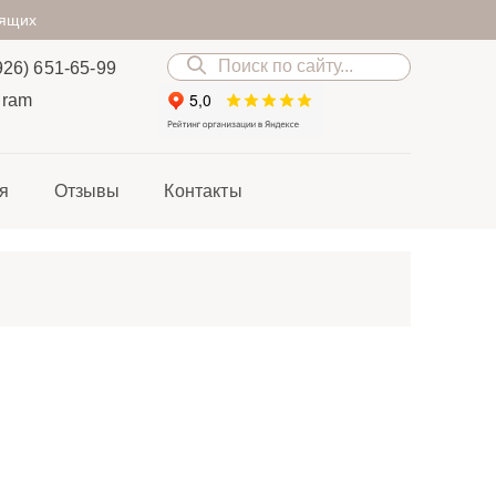
дящих
926) 651-65-99
gram
я
Отзывы
Контакты