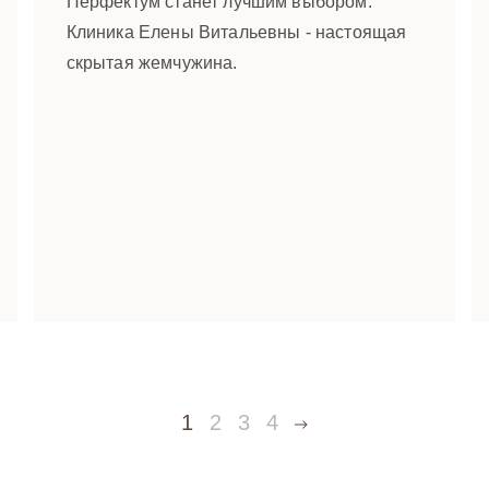
Перфектум станет лучшим выбором.
Клиника Елены Витальевны - настоящая
скрытая жемчужина.
1
2
3
4