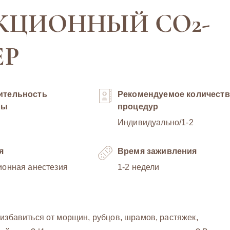
КЦИОННЫЙ CO2-
ЕР
ительность
Рекомендуемое количест
ры
процедур
Индивидуально/1-2
я
Время заживления
ионная анестезия
1-2 недели
избавиться от морщин, рубцов, шрамов, растяжек,