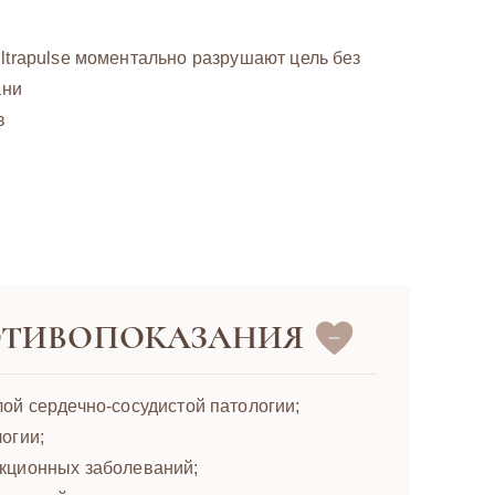
ltrapulse моментально разрушают цель без
ани
в
ОТИВОПОКАЗАНИЯ
ой сердечно-сосудистой патологии;
огии;
кционных заболеваний;