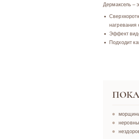
Дермаксель – 
Сверхкоротк
нагревания 
Эффект виде
Подходит ка
ПОКА
морщины 
неровны
нездоро