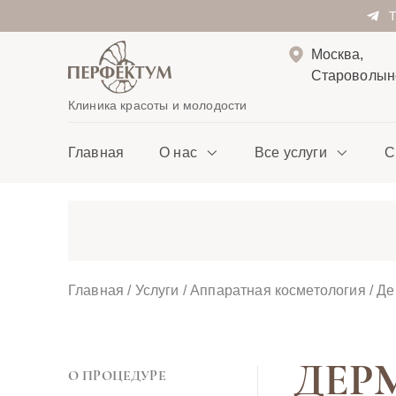
Москва,
Староволынс
Клиника красоты и молодости
Главная
О нас
Все услуги
С
Главная
/
Услуги
/
Аппаратная косметология
/
Де
ДЕР
О ПРОЦЕДУРЕ