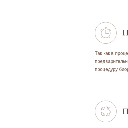
П
Так как в про
предварительно
процедуру био
П