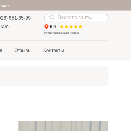
дящих
926) 651-65-99
gram
я
Отзывы
Контакты