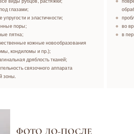
все виды рубцов, растяжки;
повр
под глазами;
обраб
 упругости и эластичности;
проб
нные поры;
во в
ные пятна;
в пе
чественные кожные новообразования
мы, кондиломы и пр.);
агинальная дряблость тканей;
ятельность связочного аппарата
й зоны.
ФОТО ДО-ПОСЛЕ