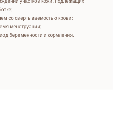
еждений участков кожи, подлежащих
отке;
лем со свертываемостью крови;
ремя менструации;
риод беременности и кормления.