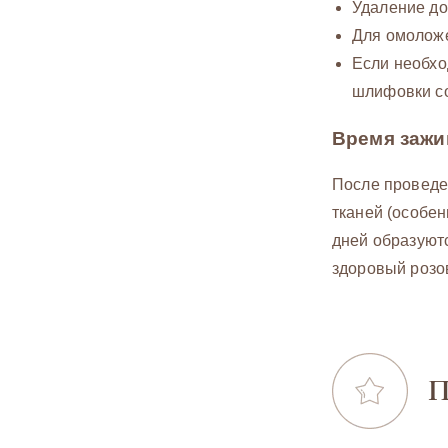
Удаление до
Для омоложе
Если необхо
шлифовки со
Время зажи
После проведе
тканей (особен
дней образуютс
здоровый розов
П