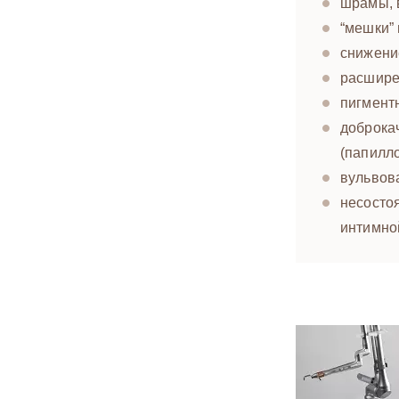
шрамы, 
“мешки” 
снижение
расшире
пигмент
доброка
(папилло
вульвов
несосто
интимно