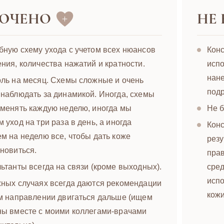
ЮЧЕНО
НЕ
ную схему ухода с учетом всех нюансов
Конс
ния, количества нажатий и кратности.
испо
нане
ль на месяц. Схемы сложные и очень
под
наблюдать за динамикой. Иногда, схемы
менять каждую неделю, иногда мы
Не б
 уход на три раза в день, а иногда
Конс
м на неделю все, чтобы дать коже
резу
новиться.
прав
ьтанты всегда на связи (кроме выходных).
сред
испо
жных случаях всегда даются рекомендации
кожи
м направлении двигаться дальше (ищем
ны вместе с моими коллегами-врачами