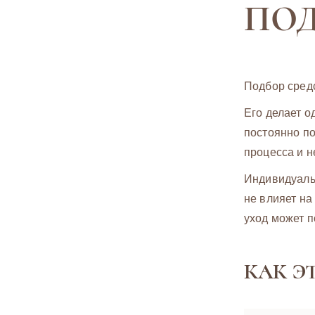
ПОД
Подбор средс
Его делает о
постоянно по
процесса и н
Индивидуальн
не влияет на
уход может п
КАК Э