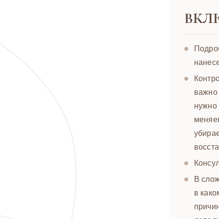
ВКЛ
Подроб
нанесе
Контро
важно 
нужно 
меняем
убирае
восста
Консул
В сло
в како
причи