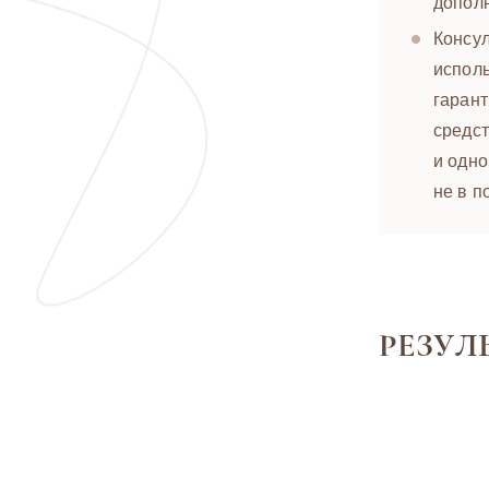
дополн
Консу
исполь
гарант
средст
и одно
не в п
РЕЗУЛ