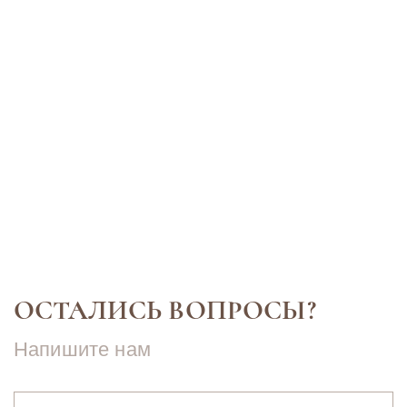
6 апреля 2022
6 апреля 2022
Контурная пластика
Подтяжка
Контурная пластика — инъекционная
Омоложение без
методика омоложения путем
это возможно с
заполнения морщин. В качестве
технологией 3D
основы используются специальные
Уникальная мет
филлеры с гелевой консистенцией.
позволяет дости
Подробнее
Подробнее
Такие препараты вводят под кожу в
сравнимого с э
проблемной…
хирургического 
Однако сама пр
отличается…
ОСТАЛИСЬ ВОПРОСЫ?
Напишите нам