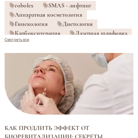
robolex
SMAS - лифтинг
Аппаратная косметология
Гинекология
Диетология
Карбокситерапия
Лазерная шлифовка
Смотреть все
Лазерная эпиляция
Лазерное омоложение
Массаж
Микроигольчатый RF-лифтинг
Психолог
Удаление сосудов и пигментов
Фотодинамическая терапия
Экзосомы
Эндокринология
Эндосфера
КАК ПРОДЛИТЬ ЭФФЕКТ ОТ
БИОРЕВИТАЛИЗАЦИИ: СЕКРЕТЫ