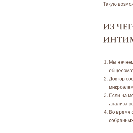
Такую возмож
ИЗ ЧЕ
ИНТИМ
Мы начнем
общесомат
Доктор со
микроэлем
Если на м
анализа р
Во время 
собранных