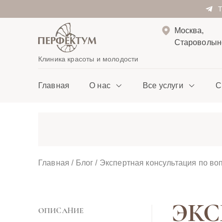
Москва,
Староволынс
Клиника красоты и молодости
Главная
О нас
Все услуги
С
Главная
/
Блог
/
Экспертная консультация по во
ЭКС
ОПИСАНИЕ