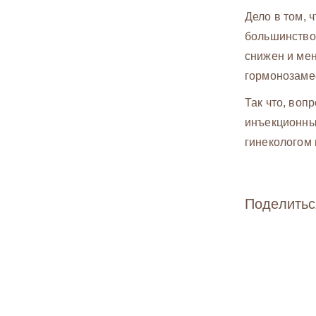
Дело в том, 
большинство 
снижен и ме
гормонозаме
Так что, во
инъекционных
гинекологом 
Поделитьс