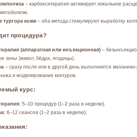
 липолиза
– карбокситерапия активирует локальное расщ
 метаболизм.
 тургора кожи
– оба метода стимулируют выработку колл
дит процедура?
терапия (аппаратная или инъекционная)
– безынъекцио
е зоны (живот, бёдра, ягодицы).
ра
– сразу после или в другой день выполняется механико
ажа и моделирования контуров.
уемый курс:
терапия:
5–10 процедур (1–2 раза в неделю).
а:
6–12 сеансов (1–2 раза в неделю).
казания: