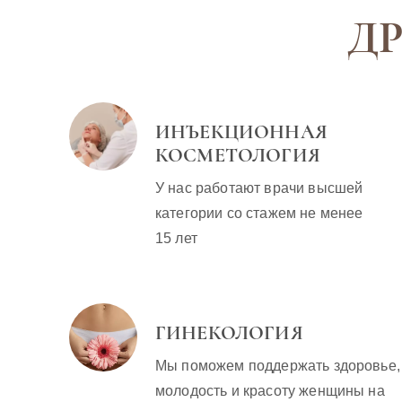
избежать
нет мышц,
очень. Животик
гл
Д
эффекта
кожа тонкая,
всё ещё…
на
«пустого
а у женщин с
мешка»
возрастом
или после
ИНЪЕКЦИОННАЯ
похудения
КОСМЕТОЛОГИЯ
она
становится
У нас работают врачи высшей
похожей на…
категории со стажем не менее
15 лет
ГИНЕКОЛОГИЯ
Мы поможем поддержать здоровье,
молодость и красоту женщины на