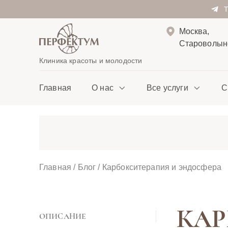
Москва,
Староволынс
Клиника красоты и молодости
Главная
О нас
Все услуги
С
Главная
/
Блог
/
Карбокситерапия и эндосфера
КАР
ОПИСАНИЕ