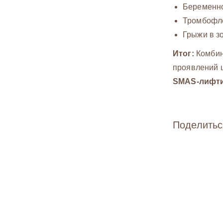
Беременно
Тромбофле
Грыжи в з
Итог:
Комбин
проявлений ц
SMAS-лифти
Поделитьс