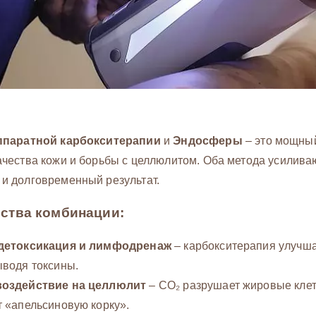
ппаратной карбокситерапии
и
Эндосферы
– это мощный
чества кожи и борьбы с целлюлитом. Оба метода усиливаю
и долговременный результат.
ства комбинации:
 детоксикация и лимфодренаж
– карбокситерапия улучша
ыводя токсины.
воздействие на целлюлит
– CO₂ разрушает жировые клет
 «апельсиновую корку».