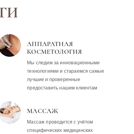
е в 50
вызывают только
Отчасти в этом ест
ГИ
т, что
раздражение, а до
зерно истины,…
 ушел и
идеального
атная
пляжного тела
тология…
остались
АППАРАТНАЯ
считанные…
КОСМЕТОЛОГИЯ
Мы следим за инновационными
технологиями и стараемся самые
лучшие и проверенные
предоставить нашим клиентам
МАССАЖ
Массаж проводится с учётом
специфических медицинских