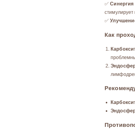
✅
Синергия
стимулирует
✅
Улучшение
Как прохо
Карбокси
проблемны
Эндосфе
лимфодрен
Рекоменд
Карбокси
Эндосфер
Противопо