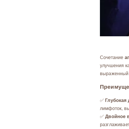
Сочетание
а
улучшения ка
выраженный 
Преимуще
✅
Глубокая
лимфоток, в
✅
Двойное 
разглаживает