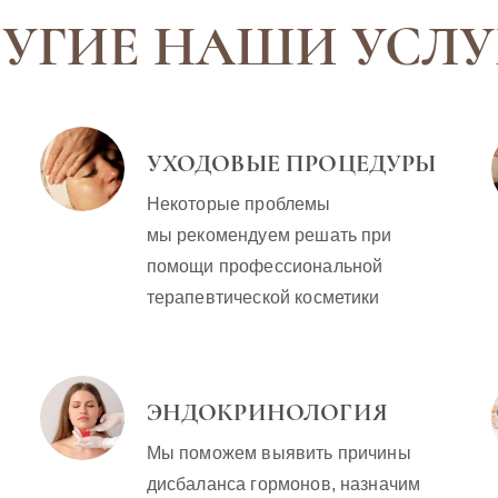
авное —
други
РУГИЕ НАШИ УСЛУ
чинающий…
считаю
поезд
аппар
косме
УХОДОВЫЕ ПРОЦЕДУРЫ
Некоторые проблемы
мы рекомендуем решать при
помощи профессиональной
терапевтической косметики
ЭНДОКРИНОЛОГИЯ
Мы поможем выявить причины
дисбаланса гормонов, назначим