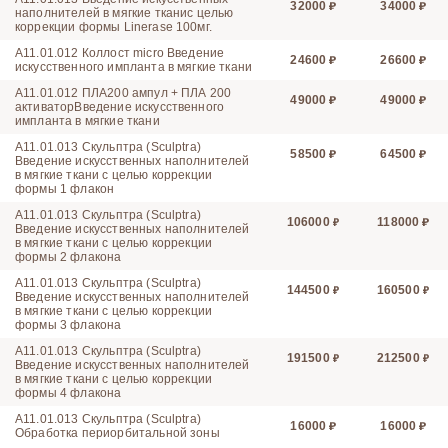
32000
34000
наполнителей в мягкие тканис целью
коррекции формы Linerase 100мг.
A11.01.012 Коллост micro Введение
24600
26600
искусственного импланта в мягкие ткани
A11.01.012 ПЛА200 ампул + ПЛА 200
49000
49000
активаторВведение искусственного
импланта в мягкие ткани
A11.01.013 Скульптра (Sculptra)
58500
64500
Введение искусственных наполнителей
в мягкие ткани с целью коррекции
формы 1 флакон
A11.01.013 Скульптра (Sculptra)
106000
118000
Введение искусственных наполнителей
в мягкие ткани с целью коррекции
формы 2 флакона
A11.01.013 Скульптра (Sculptra)
144500
160500
Введение искусственных наполнителей
в мягкие ткани с целью коррекции
формы 3 флакона
A11.01.013 Скульптра (Sculptra)
191500
212500
Введение искусственных наполнителей
в мягкие ткани с целью коррекции
формы 4 флакона
A11.01.013 Скульптра (Sculptra)
16000
16000
Обработка периорбитальной зоны